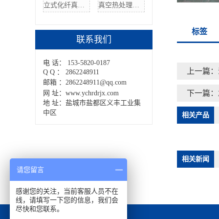
立式化纤真空清洗炉
真空热处理炉价格
标签
联系我们
电 话： 153-5820-0187
上一篇：
Q Q ： 2862248911
邮箱 ：2862248911@qq.com
下一篇：
网 址：www.ychrdrjx.com
地 址：盐城市盐都区义丰工业集
中区
相关产品
相关新闻
请您留言
感谢您的关注，当前客服人员不在
线，请填写一下您的信息，我们会
尽快和您联系。