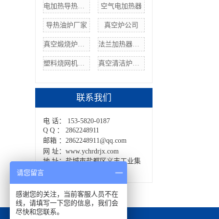
电加热导热油炉价格
空气电加热器
导热油炉厂家
真空炉公司
真空煅烧炉价格
法兰加热器管厂家
塑料烧网机价格
真空清洁炉设备
联系我们
电 话： 153-5820-0187
Q Q ： 2862248911
邮箱 ：2862248911@qq.com
网 址：www.ychrdrjx.com
地 址：盐城市盐都区义丰工业集
中区
请您留言
感谢您的关注，当前客服人员不在
线，请填写一下您的信息，我们会
尽快和您联系。