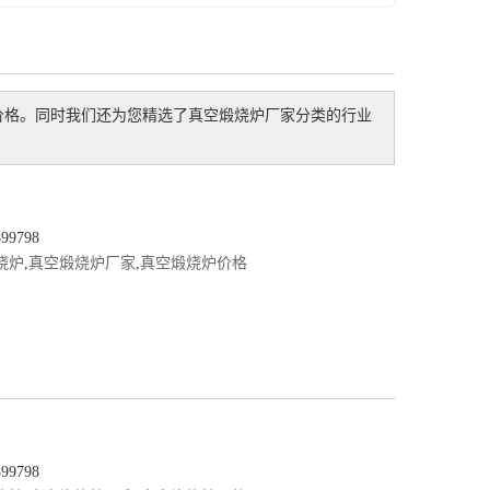
价格。同时我们还为您精选了
真空煅烧炉厂家
分类的行业
9798
烧炉
,
真空煅烧炉厂家
,
真空煅烧炉价格
9798